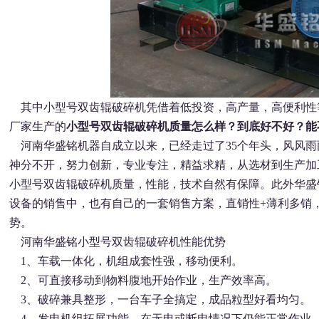
其中小型号双齿辊破碎机凭借着低投资，高产量，高便利
性
厂家生产的
小型号双齿辊破碎机质量怎么样？到底好
不好？能
河南华盛铭机器自成立以来，已经走过了35个年头，风风
雨
神分不开，努力创新，专业专注，精益求精，从选材
到生产加
小型号双齿辊破碎机质量，性能，技术自然有
保障。此外华盛
设备的销售中，也有自己的一套销售
方案，直销性+薄利多销
势。
河南华盛铭小型号双齿辊破碎机性能优势
1、车载一体化，机组成套性强，移动便利。
2、可直接移动到物料腹地开始作业，生产效率高。
3、破碎兼具整形，一台车子全搞定，成品粒型好看均匀
。
4、发电机组拓展功能，在无电或断电情况下仍能正常作
业