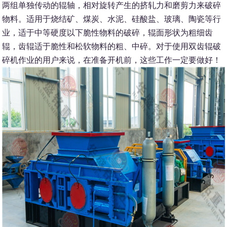
两组单独传动的辊轴，相对旋转产生的挤轧力和磨剪力来破碎
物料。适用于烧结矿、煤炭、水泥、硅酸盐、玻璃、陶瓷等行
业，适于中等硬度以下脆性物料的破碎，辊面形状为粗细齿
辊，齿辊适于脆性和松软物料的粗、中碎。对于使用双齿辊破
碎机作业的用户来说，在准备开机前，这些工作一定要做好！