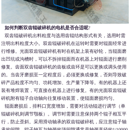
如何判断双齿辊破碎机的电机是否合适呢
?
双齿辊破碎机出料粒度与选用齿辊结构形式有关，选用时需
注明出料粒度大小。双齿辊破碎机在运转时需要对辊面经常进
行维修。光面双齿辊破碎机有时在机架上装有砂轮，当辊面磨
出凹坑或沟槽时，可以不拆掉辊面而在机器上对辊面进行磨削
修复。齿面双齿辊破碎机的齿板或齿环是可以更换或调头使用
的。当齿牙磨损至一定程度后，必须更换或修复，否则导致破
碎产品粒度不均匀、功耗增加、生产量下降等。有的机器上还
装有堆焊装置，可直接在机器上进行修复。有的光面双齿辊破
碎机附有辊子自动轴向往复移动装置，使辊面磨损均匀。
辊面磨损后，排料口宽度增加，需要对活动辊进行调节（单
辊破碎机则调节颚板）。调节时需要注意保持两个辊子相互平
行，防止歪斜。采用滑动轴承的双齿辊破碎机，应注意辊子轴
承的间隙。辊子轴瓦与轴颈的顶间隙通常是轴颈直径的1/10000