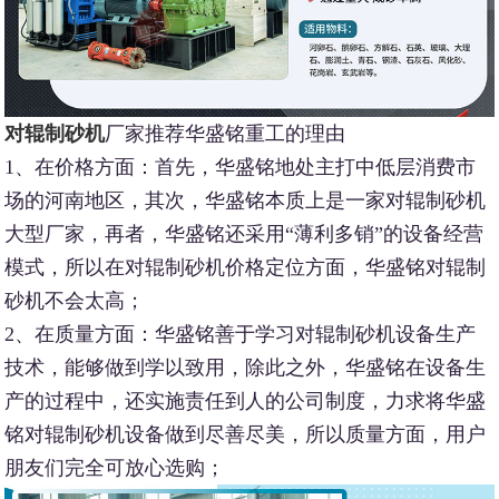
对辊制砂机
厂家推荐华盛铭重工的理由
1、在价格方面：首先，华盛铭地处主打中低层消费市
场的河南地区，其次，华盛铭本质上是一家对辊制砂机
大型厂家，再者，华盛铭还采用“薄利多销”的设备经营
模式，所以在对辊制砂机价格定位方面，华盛铭对辊制
砂机不会太高；
2、在质量方面：华盛铭善于学习对辊制砂机设备生产
技术，能够做到学以致用，除此之外，华盛铭在设备生
产的过程中，还实施责任到人的公司制度，力求将华盛
铭对辊制砂机设备做到尽善尽美，所以质量方面，用户
朋友们完全可放心选购；