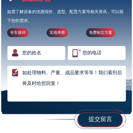
如需了解设备的优惠报价、选型、配置方案等相关资讯，可以留
下您的需求。
专车接待
实地考察
免费制定方案
提交留言