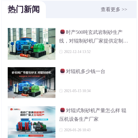
热门新闻
查看更多 >>
时产500吨玄武岩制砂生产
线，对辊制砂机厂家提供定制服
务
2022-12-14 13:52
对辊机多少钱一台
2021-05-15 10:34
对辊式制砂机产量怎么样 辊
压机设备生产厂家
2026-01-26 10:43