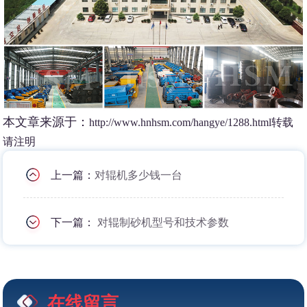
本文章来源于：
http://www.hnhsm.com/hangye/1288.html转载
请注明
上一篇：
对辊机多少钱一台
下一篇：
对辊制砂机型号和技术参数
在线留言