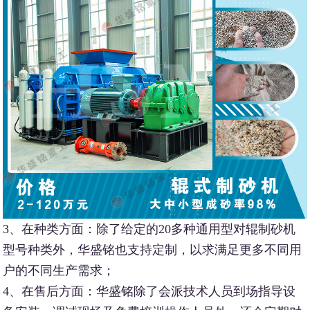
3、在种类方面：除了给定的20多种通用型对辊制砂机
型号种类外，华盛铭也支持定制，以求满足更多不同用
户的不同生产需求；
4、在售后方面：华盛铭除了会派技术人员到场指导设