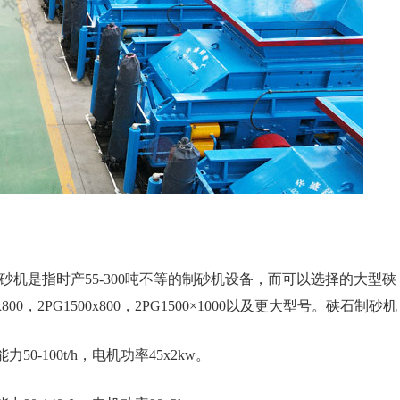
机是指时产55-300吨不等的制砂机设备，而可以选择的大型硖
2PG1500x800，2PG1500×1000以及更大型号。硖石制砂机
力50-100t/h，电机功率45x2kw。