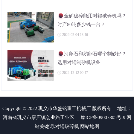
金矿破碎能用对辊破碎机吗？
时产80吨多少钱一台？
2026-02-04 13:46
河卵石和鹅卵石哪个制砂好？
选用对辊制砂机设备
2022-12-12 09:47
Copyright © 2022 巩义市华盛铭重工机械厂 版权所有
地址：
河南省巩义市康店镇创业路工业区
豫ICP备09007805号-9
网
站关键词:
对辊破碎机
网站地图