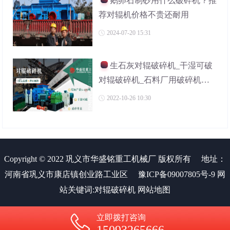
鹅卵石制砂用什么破碎机？推
荐对辊机价格不贵还耐用
2024-07-20 15:31
生石灰对辊破碎机_干湿可破
对辊破碎机_石料厂用破碎机厂
家
2022-10-26 10:30
Copyright © 2022 巩义市华盛铭重工机械厂 版权所有
地址：
河南省巩义市康店镇创业路工业区
豫ICP备09007805号-9
网
站关键词:
对辊破碎机
网站地图
立即拨打咨询