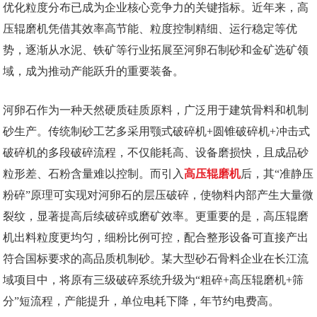
优化粒度分布已成为企业核心竞争力的关键指标。近年来，高
压辊磨机凭借其效率高节能、粒度控制精细、运行稳定等优
势，逐渐从水泥、铁矿等行业拓展至河卵石制砂和金矿选矿领
域，成为推动产能跃升的重要装备。
河卵石作为一种天然硬质硅质原料，广泛用于建筑骨料和机制
砂生产。传统制砂工艺多采用颚式破碎机+圆锥破碎机+冲击式
破碎机的多段破碎流程，不仅能耗高、设备磨损快，且成品砂
粒形差、石粉含量难以控制。而引入
高压辊磨机
后，其“准静压
粉碎”原理可实现对河卵石的层压破碎，使物料内部产生大量微
裂纹，显著提高后续破碎或磨矿效率。更重要的是，高压辊磨
机出料粒度更均匀，细粉比例可控，配合整形设备可直接产出
符合国标要求的高品质机制砂。某大型砂石骨料企业在长江流
域项目中，将原有三级破碎系统升级为“粗碎+高压辊磨机+筛
分”短流程，产能提升，单位电耗下降，年节约电费高。