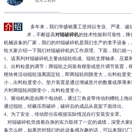
技术工程师
多年来，我们华盛铭重工坚持以专业、严谨、诚
术，不断提高
对辊破碎机
的技术性能和可靠性，降
机械设备的厂家，我们的对辊破碎机是我们生产的拿手设备，
给大家介绍一下我们对辊破碎机的工作原理。下面，我们就一
1、该系列对辊破碎机主要由辊轮组成、辊轮支撑轴承、压紧
2、出料粒度的调节：两辊轮之间装有楔形或垫片调节装置，
楔块将活动辊轮顶离固定轮，即两辊轮间隙变大，出料粒度变
小，出料粒度变小。垫片装置是通过增减垫片的数量或厚薄来
片时两辊轮间隙变小，出料粒度变小。
3、驱动机构是由两个电动机，通过三角皮带传动到槽轮上拖
通过辊轮，经碾压而破碎，破碎后的成品从底架下面排出。
4、为了安全，传动部分应根据实际情况自行安装安全罩。
对辊破碎机凭借着自身的实力取得了一定的成绩，深受大家
备怎么样，如果您对我们的此设备感兴趣的话，可以来我们厂