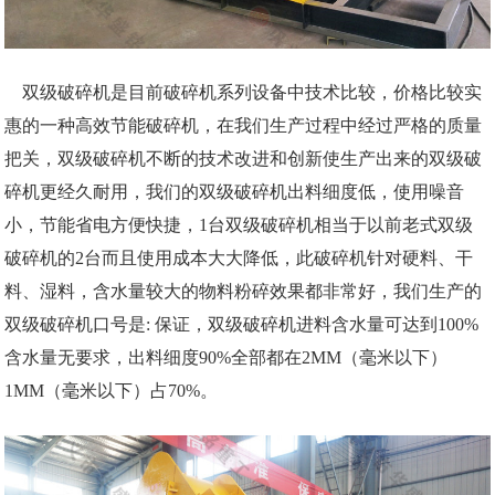
双级破碎机是目前破碎机系列设备中技术比较，价格比较实
惠的一种高效节能破碎机，在我们生产过程中经过严格的质量
把关，双级破碎机不断的技术改进和创新使生产出来的双级破
碎机更经久耐用，我们的双级破碎机出料细度低，使用噪音
小，节能省电方便快捷，1台双级破碎机相当于以前老式双级
破碎机的2台而且使用成本大大降低，此破碎机针对硬料、干
料、湿料，含水量较大的物料粉碎效果都非常好，我们生产的
双级破碎机口号是: 保证，双级破碎机进料含水量可达到100%
含水量无要求，出料细度90%全部都在2MM（毫米以下）
1MM（毫米以下）占70%。