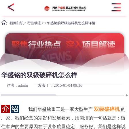
新闻知识
>
行业动态
> >华盛铭的双级破碎机怎么样详情
华盛铭的双级破碎机怎么样
作者：admin
发表于： 2015-01-04 08:36
双级破碎机
我们华盛铭重工是一家大型生产
的
厂家。我们经营的宗旨和发展要素，用简洁的一句话就是：留
住客户的主要原因在于设备质量稳定、服务好。我们是这样说