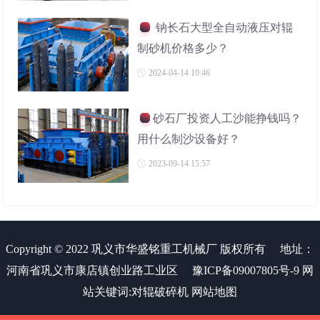
钠长石大型全自动液压对辊
制砂机价格多少？
2024-04-14 10:46
砂石厂投资人工沙能挣钱吗？
用什么制沙设备好？
2023-09-14 15:57
Copyright © 2022 巩义市华盛铭重工机械厂 版权所有
地址：
河南省巩义市康店镇创业路工业区
豫ICP备09007805号-9
网
站关键词:
对辊破碎机
网站地图