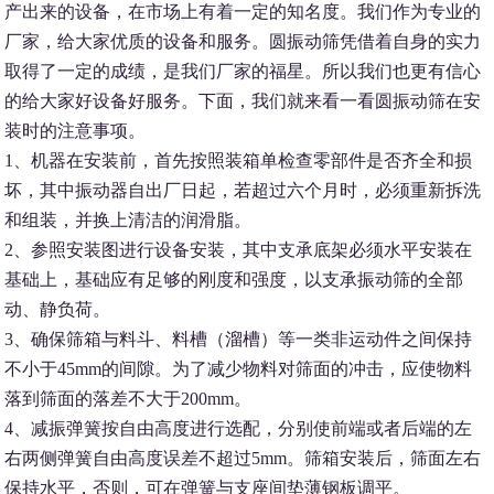
产出来的设备，在市场上有着一定的知名度。我们作为专业的
厂家，给大家优质的设备和服务。圆振动筛凭借着自身的实力
取得了一定的成绩，是我们厂家的福星。所以我们也更有信心
的给大家好设备好服务。下面，我们就来看一看圆振动筛在安
装时的注意事项。
1、机器在安装前，首先按照装箱单检查零部件是否齐全和损
坏，其中振动器自出厂日起，若超过六个月时，必须重新拆洗
和组装，并换上清洁的润滑脂。
2、参照安装图进行设备安装，其中支承底架必须水平安装在
基础上，基础应有足够的刚度和强度，以支承振动筛的全部
动、静负荷。
3、确保筛箱与料斗、料槽（溜槽）等一类非运动件之间保持
不小于45mm的间隙。为了减少物料对筛面的冲击，应使物料
落到筛面的落差不大于200mm。
4、减振弹簧按自由高度进行选配，分别使前端或者后端的左
右两侧弹簧自由高度误差不超过5mm。筛箱安装后，筛面左右
保持水平，否则，可在弹簧与支座间垫薄钢板调平。