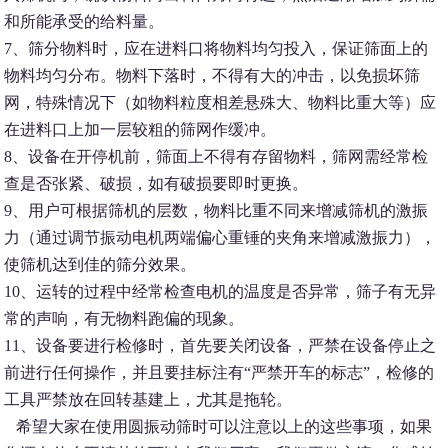
和所能承受的给料量。
7、筛分物料时，应在进料口将物料均匀投入，保证筛面上的
物料均匀分布。物料下落时，不得有大的冲击，以免损坏筛
网，特殊情况下（如物料粒度相差悬殊大、物料比重大等）应
在进料口上加一层较粗的筛网作缓冲。
8、设备在开停机前，筛面上不得有存留物料，筛网需经常检
查是否张紧、破损，如有破损要即时更换。
9、用户可根据筛机的层数，物料比重不同来增减筛机的激振
力（通过调节振动电机两端偏心重锤的夹角来增减激振力），
使筛机达到佳的筛分效果。
10、运转的过程中经常检查电机的温度是否异常，筛子有无异
常的声响，有无物料跑偏的现象。
11、设备要进行检修时，首先要关闭设备，严禁在设备停止之
前进行任何操作，并且要挂标注有“严禁开车的标志”，检修的
工具严禁放在回转基建上，尤其是拖轮。
希望大家在使用圆振动筛时可以注意以上的这些事项，如果