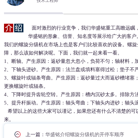
技术工程师
面对激烈的行业竞争，我们华盛铭重工高瞻远瞩
华盛铭的形象、信誉、知名度等展示给广大的客户
我们的螺旋分级机在市场上也是客户们比较喜欢的设备。螺旋
障，那么该如何解决呢。下面，我们就一起来看一看。
1、断轴。产生原因：返砂量忽大忽小，负荷不匀；轴材料，
2、下轴头进砂。产生原因：法兰盘或填料塞得过松；垫子不
3、螺旋叶或辐条弯曲。产生原因：返砂量过大而返砂槽堵塞
更换螺旋叶或辐条。
4、下降时提升齿轮空转。产生原因：槽内沉砂太多。排除方
5、提升杆振动。产生原因：轴头弯曲；下轴头内进砂；轴头
希望以上的这些大家可以谨记，如果您还有什么不清楚的可
来。
上一篇：
华盛铭介绍螺旋分级机的开停车顺序