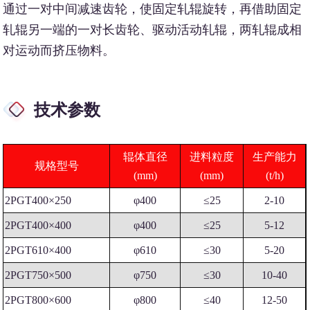
通过一对中间减速齿轮，使固定轧辊旋转，再借助固定
轧辊另一端的一对长齿轮、驱动活动轧辊，两轧辊成相
对运动而挤压物料。
技术参数
辊体直径
进料粒度
生产能力
规格型号
(mm)
(mm)
(t/h)
2PGT400×250
φ400
≤25
2-10
2PGT400×400
φ400
≤25
5-12
2PGT610×400
φ610
≤30
5-20
2PGT750×500
φ750
≤30
10-40
2PGT800×600
φ800
≤40
12-50