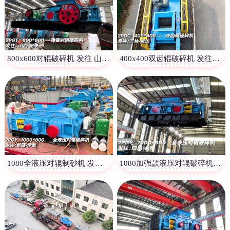
800x600对辊破碎机 发往 山西阳泉
400x400双齿辊破碎机 发往吉林
1080全液压对辊制砂机 发往新疆伊犁
1080加强款液压对辊破碎机 发往四川会理