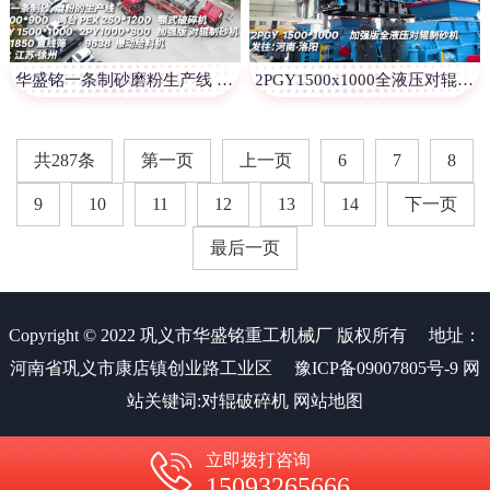
华盛铭一条制砂磨粉生产线 发往江苏徐州
2PGY1500x1000全液压对辊制砂机发往河南洛阳
共287条
第一页
上一页
6
7
8
9
10
11
12
13
14
下一页
最后一页
Copyright © 2022 巩义市华盛铭重工机械厂 版权所有
地址：
河南省巩义市康店镇创业路工业区
豫ICP备09007805号-9
网
站关键词:
对辊破碎机
网站地图
立即拨打咨询
15093265666