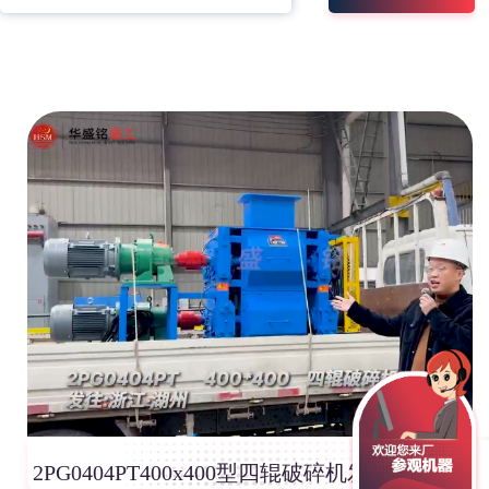
2PG0404PT400x400型四辊破碎机发往浙江湖州