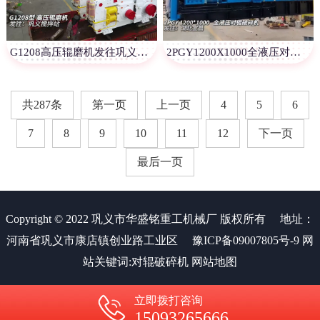
G1208高压辊磨机发往巩义搅拌站
2PGY1200X1000全液压对辊破碎机发往湖北宜昌
共287条
第一页
上一页
4
5
6
7
8
9
10
11
12
下一页
最后一页
Copyright © 2022 巩义市华盛铭重工机械厂 版权所有
地址：
河南省巩义市康店镇创业路工业区
豫ICP备09007805号-9
网
站关键词:
对辊破碎机
网站地图
立即拨打咨询
15093265666