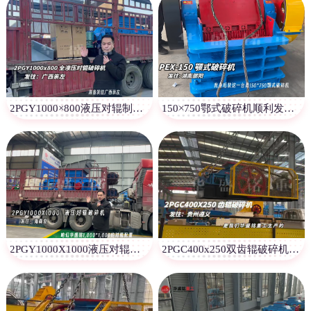
2PGY1000×800液压对辊制砂机至广西崇左
150×750鄂式破碎机顺利发往湖南邵阳
2PGY1000X1000液压对辊制砂机发往海南岛
2PGC400x250双齿辊破碎机发往贵州遵义