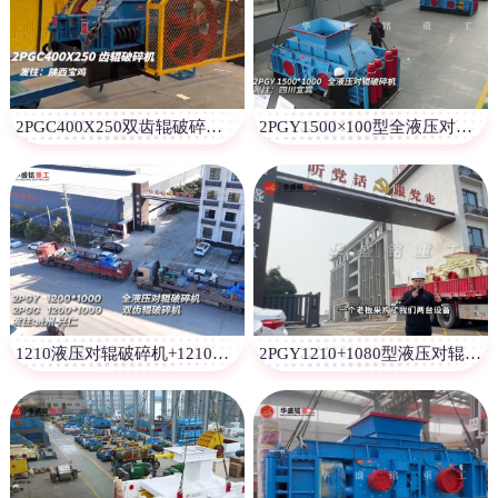
2PGC400X250双齿辊破碎机发往陕西宝鸡
2PGY1500×100型全液压对辊破碎机发往四川宜宾
1210液压对辊破碎机+1210双齿辊破碎机发往贵州兴仁
2PGY1210+1080型液压对辊制砂机发往湖北十堰