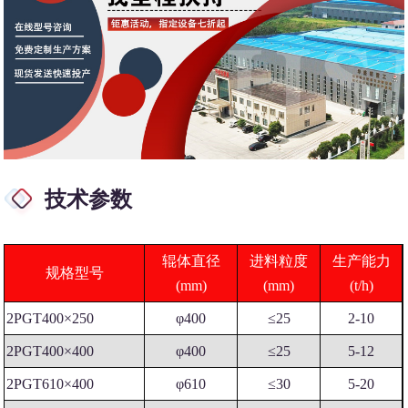
技术参数
辊体直径
进料粒度
生产能力
规格型号
(mm)
(mm)
(t/h)
2PGT400×250
φ400
≤25
2-10
2PGT400×400
φ400
≤25
5-12
2PGT610×400
φ610
≤30
5-20