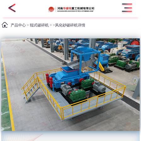
产品中心
>
辊式破碎机
> >风化砂破碎机详情