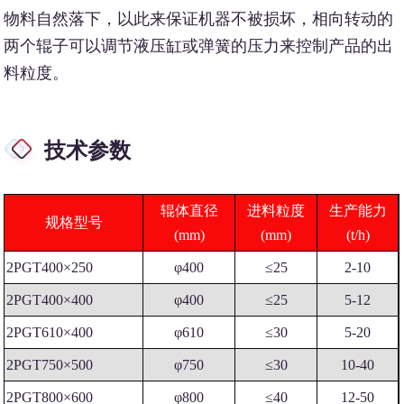
物料自然落下，以此来保证机器不被损坏，相向转动的
两个辊子可以调节液压缸或弹簧的压力来控制产品的出
料粒度。
技术参数
辊体直径
进料粒度
生产能力
规格型号
(mm)
(mm)
(t/h)
2PGT400×250
φ400
≤25
2-10
2PGT400×400
φ400
≤25
5-12
2PGT610×400
φ610
≤30
5-20
2PGT750×500
φ750
≤30
10-40
2PGT800×600
φ800
≤40
12-50