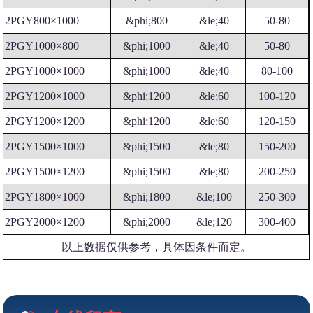
2PGY800×1000
&phi;800
&le;40
50-80
2PGY1000×800
&phi;1000
&le;40
50-80
2PGY1000×1000
&phi;1000
&le;40
80-100
2PGY1200×1000
&phi;1200
&le;60
100-120
2PGY1200×1200
&phi;1200
&le;60
120-150
2PGY1500×1000
&phi;1500
&le;80
150-200
2PGY1500×1200
&phi;1500
&le;80
200-250
2PGY1800×1000
&phi;1800
&le;100
250-300
2PGY2000×1200
&phi;2000
&le;120
300-400
以上数据仅供参考，具体因条件而定。