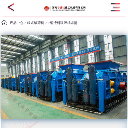
产品中心
>
辊式破碎机
> >铜渣料破碎机详情