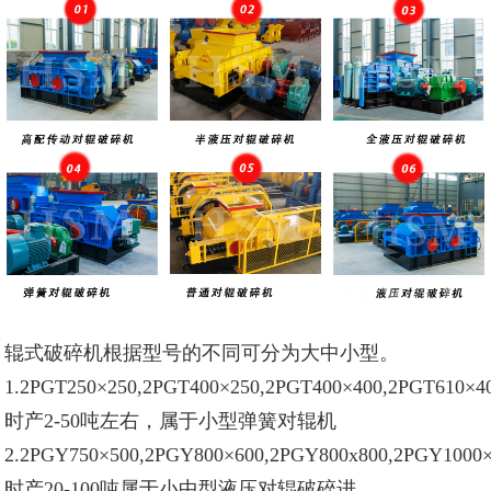
辊式破碎机根据型号的不同可分为大中小型。
1.2PGT250×250,
2PGT
400×250,
2PGT
400×400,
2PGT
610×4
时产2-50吨左右，属于小型弹簧对辊机
2.2PGY750×500,
2PGY
800×600,
2PGY
800x800,
2PGY
1000×
时产20-100吨属于小中型液压对辊破碎进