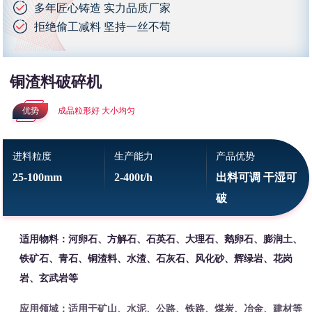
多年匠心铸造 实力品质厂家
拒绝偷工减料 坚持一丝不苟
铜渣料破碎机
优势
成品粒形好 大小均匀
进料粒度
生产能力
产品优势
25-100mm
2-400t/h
出料可调 干湿可
破
适用物料：河卵石、方解石、石英石、大理石、鹅卵石、膨润土、
铁矿石、青石、铜渣料、水渣、石灰石、风化砂、辉绿岩、花岗
岩、玄武岩等
应用领域：适用于矿山、水泥、公路、铁路、煤炭、冶金、建材等