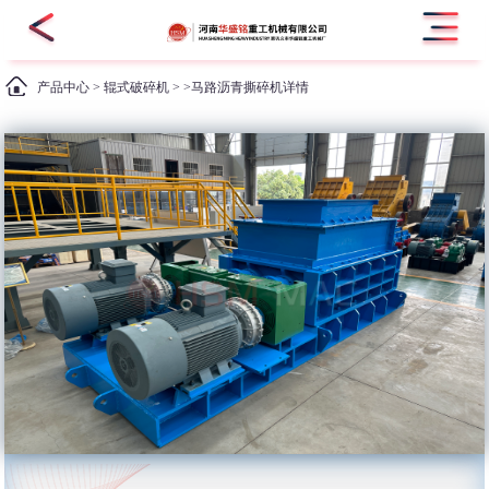
产品中心
>
辊式破碎机
> >马路沥青撕碎机详情