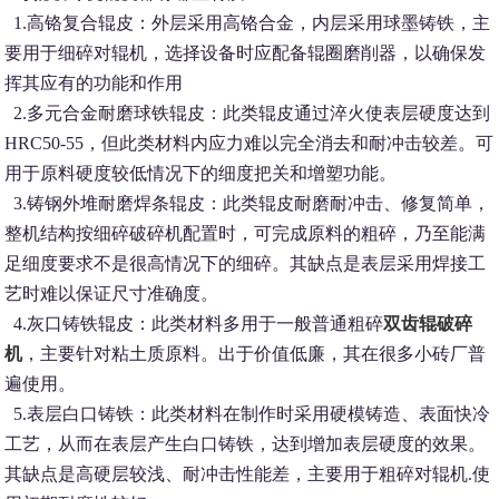
1.高铬复合辊皮：外层采用高铬合金，内层采用球墨铸铁，主
要用于细碎对辊机，选择设备时应配备辊圈磨削器，以确保发
挥其应有的功能和作用
2.多元合金耐磨球铁辊皮：此类辊皮通过淬火使表层硬度达到
HRC50-55，但此类材料内应力难以完全消去和耐冲击较差。可
用于原料硬度较低情况下的细度把关和增塑功能。
3.铸钢外堆耐磨焊条辊皮：此类辊皮耐磨耐冲击、修复简单，
整机结构按细碎破碎机配置时，可完成原料的粗碎，乃至能满
足细度要求不是很高情况下的细碎。其缺点是表层采用焊接工
艺时难以保证尺寸准确度。
4.灰口铸铁辊皮：此类材料多用于一般普通粗碎
双齿辊破碎
机
，主要针对粘土质原料。出于价值低廉，其在很多小砖厂普
遍使用。
5.表层白口铸铁：此类材料在制作时采用硬模铸造、表面快冷
工艺，从而在表层产生白口铸铁，达到增加表层硬度的效果。
其缺点是高硬层较浅、耐冲击性能差，主要用于粗碎对辊机.使