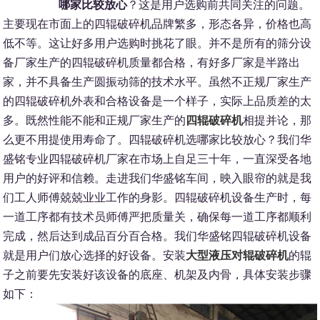
哪家比较放心
？这是用户选购前共同关注的问题。
主要现在市面上的四辊破碎机品牌繁多，形态各异，价格也高
低不等。这让好多用户选购时挑花了眼。并不是所有的筛分设
备厂家生产的四辊破碎机质量都合格，有好多厂家是半路出
家，并不具备生产圆振动筛的技术水平。虽然不正规厂家生产
的四辊破碎机外表和合格设备是一个样子，实际上品质差的太
多。既然性能不能和正规厂家生产的
四辊破碎机
相提并论，那
么更不用提使用寿命了。四辊破碎机选哪家比较放心？我们华
盛铭专业四辊破碎机厂家在市场上自足三十年，一直深受各地
用户的好评和信赖。走进我们华盛铭车间，映入眼帘的就是我
们工人师傅兢兢业业工作的身影。四辊破碎机设备生产时，每
一道工序都有技术员师傅严把质量关，确保每一道工序都顺利
完成，然后达到成品百分百合格。我们华盛铭四辊破碎机设备
就是用户们放心选择的好设备。安装
大型液压对辊破碎机
的辊
子之前要先安装好该设备的底座、机架及内骨，具体安装步骤
如下：