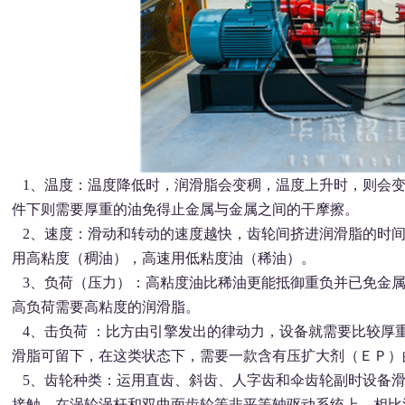
1、温度：温度降低时，润滑脂会变稠，温度上升时，则会变
件下则需要厚重的油免得止金属与金属之间的干摩擦。
2、速度：滑动和转动的速度越快，齿轮间挤进润滑脂的时间
用高粘度（稠油），高速用低粘度油（稀油）。
3、负荷（压力）：高粘度油比稀油更能抵御重负并已免金属
高负荷需要高粘度的润滑脂。
4、击负荷 ：比方由引擎发出的律动力，设备就需要比较厚
滑脂可留下，在这类状态下，需要一款含有压扩大剂（ＥＰ）
5、齿轮种类：运用直齿、斜齿、人字齿和伞齿轮副时设备滑
接触，在涡轮涡杆和双曲面齿轮等非平等轴驱动系统上，相比