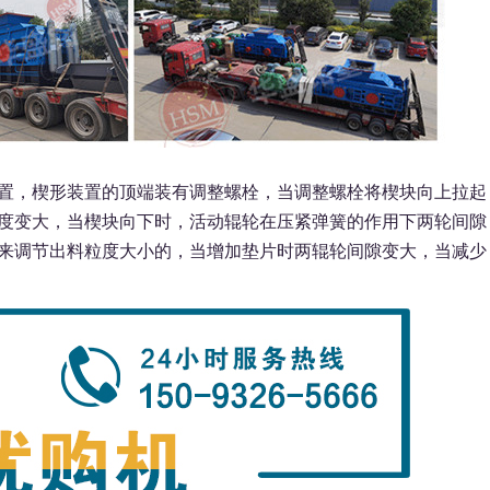
，楔形装置的顶端装有调整螺栓，当调整螺栓将楔块向上拉起
度变大，当楔块向下时，活动辊轮在压紧弹簧的作用下两轮间隙
来调节出料粒度大小的，当增加垫片时两辊轮间隙变大，当减少