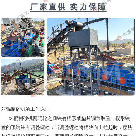
对辊制砂机的工作原理
对辊制砂机两辊轮之间装有楔形或垫片调节装置，楔形装
置的顶端装有调整螺栓，当调整螺栓将楔块向上拉起时，楔块