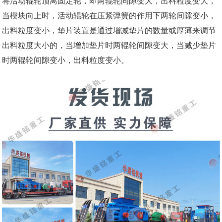
将活动辊轮顶离固定轮，即两辊轮间隙变大，出料粒度变大，
当楔块向上时，活动辊轮在压紧弹簧的作用下两轮间隙变小，
出料粒度变小，垫片装置是通过增减垫片的数量或厚薄来调节
出料粒度大小的，当增加垫片时两辊轮间隙变大，当减少垫片
时两辊轮间隙变小，出料粒度变小。