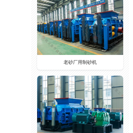
老砂厂用制砂机