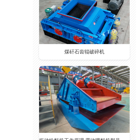
煤矸石齿辊破碎机