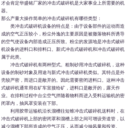
才会肯定华盛铭厂家的冲击式破碎机是大家事业上所需要的机
器。
那么产量大操作简单的冲击式破碎机有哪些类型：
类冲击式破碎机设备的特点是：由于设备部件的运动而造
成的空气正压较小，粉尘外逸的主要原因是被撤落物科所诱导
的空气使设备内部造成正压所致。粉尘的发源地是冲击式破碎
机设备的进料口和排料口。新式冲击式破碎机和冲击式破碎机
属于此类。
冲击式破碎机有两种型式。粗制砂用冲击式破碎机，这种
设备的制砂对象及用途与新式冲击式破碎机类似。其特点是外
壳较严密，而进口是敞开的。因此需要密闭进料口。这种冲击
式破碎机通常用在矿车宣接给矿，进料口是敝开的，露天作
业。在排料过程中台尘空气拌随着物料而进入受料运输机的密
闭罩内，抽风罩安装在下部。
利用胶带运输机沿长溜槽往短锥冲击式破碎机送料时，在
冲击式破碎机上部的密闭罩和溜槽上部之间可增设旁道管，以
减少溜槽下部所造成的空气正压，从而减少抽风量和投资。