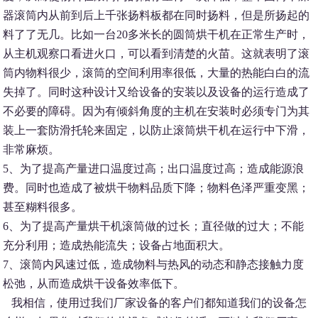
器滚筒内从前到后上千张扬料板都在同时扬料，但是所扬起的
料了了无几。比如一台20多米长的圆筒烘干机在正常生产时，
从主机观察口看进火口，可以看到清楚的火苗。这就表明了滚
筒内物料很少，滚筒的空间利用率很低，大量的热能白白的流
失掉了。同时这种设计又给设备的安装以及设备的运行造成了
不必要的障碍。因为有倾斜角度的主机在安装时必须专门为其
装上一套防滑托轮来固定，以防止滚筒烘干机在运行中下滑，
非常麻烦。
5、为了提高产量进口温度过高；出口温度过高；造成能源浪
费。同时也造成了被烘干物料品质下降；物料色泽严重变黑；
甚至糊料很多。
6、为了提高产量烘干机滚筒做的过长；直径做的过大；不能
充分利用；造成热能流失；设备占地面积大。
7、滚筒内风速过低，造成物料与热风的动态和静态接触力度
松弛，从而造成烘干设备效率低下。
我相信，使用过我们厂家设备的客户们都知道我们的设备怎