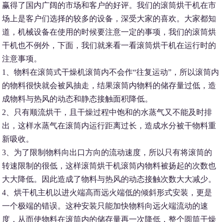
赢得了国内广阔的市场和客户的好评。我们的滚筒烘干机在市
场上是客户们选择的较多的设备，深受大家的喜欢。大家都知
道，机械设备在使用的时候要注意一定的事项，我们的滚筒烘
干机也不例外，下面，我们就来看一看滚筒烘干机在运行时的
注意事项。
1、物料在滚筒式干燥机滚筒内不会作“往复运动”，所以滚筒内
的物料很快就会被风抽走，结果滚筒内物料的储存量过低，造
成物料与热风的动态和静态接触面积降低。
2、只有顺流烘干，且干燥过程中饱和的水蒸气又不能及时排
出，这样水蒸气在滚筒内运行距离过长，造成水分被干物料重
新吸收。
3、为了限制物料向出口方向的流动速度，所以只有将滚筒的
转速限制的很低，这样滚筒烘干机滚筒内物料被扬起的次数也
大大降低。因此造成了物料与热风的动态接触次数大大减少。
4、烘干机主机以进火端高而远火端低的倾斜形式安装，更是
一个极端的错误。这种安装只能加快物料向远火端流动的速
度，从而使物料在滚筒内的储存量再一次降低，整个圆筒干燥