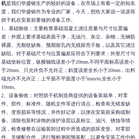
机
是我们华盛铭生产的较好的设备，在市场上有着一定的知名
度，我们华盛铭作为专业的厂家，今天，想给大家说一说滚筒
烘干机在安装前要做的准备工作。
1、基础验收：主要检查基础混凝土浇注质量与尺寸位置偏
差：外观上要求基础表面干净，无油污、灰尘、杂物，无钢筋
裸露、无裂纹缺角、预期留孔内无残留壳子板，以及其它浇注
缺陷。对于基础尺寸与位置偏差应符合下列要求：外形尺寸与
基础坐标位置，纵横轴线误差小于20mm.不同平面标高误差小
于20mm、只允许负不允许正；斜度误差全长小于20mm，出料
端允许不允许正；上平面不平面度小于5mm/m,全长小于
10mm。
2、设备验收：对照烘干机制造商提供的设备装箱单，对零
件、部件、标准件、随机文件等进行清点，检查有无错发缺
件、变形损坏等情况，并作好记录，以便在安装前采购或制
备。清除包装时涂饰的保护涂层以及粉尘、油污、锈蚀等情
况，检查修整在运输装卸过程中所造成的损坏变形。对零部
件、关键配合件，进行预检测和预装配，以避免安装工作中的