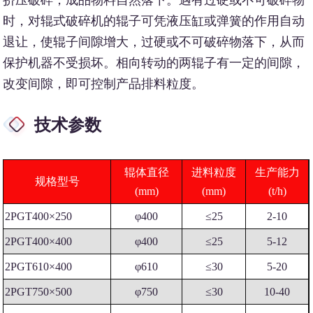
挤压破碎，成品物料自然落下。遇有过硬或不可破碎物
时，对辊式破碎机的辊子可凭液压缸或弹簧的作用自动
退让，使辊子间隙增大，过硬或不可破碎物落下，从而
保护机器不受损坏。相向转动的两辊子有一定的间隙，
改变间隙，即可控制产品排料粒度。
技术参数
辊体直径
进料粒度
生产能力
规格型号
(mm)
(mm)
(t/h)
2PGT400×250
φ400
≤25
2-10
2PGT400×400
φ400
≤25
5-12
2PGT610×400
φ610
≤30
5-20
2PGT750×500
φ750
≤30
10-40