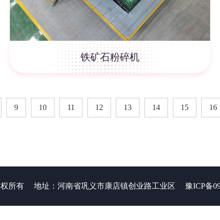
铁矿石粉碎机
9
10
11
12
13
14
15
16
 版权所有
地址：河南省巩义市康店镇创业路工业区
豫ICP备09