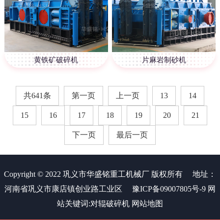
黄铁矿破碎机
片麻岩制砂机
共641条
第一页
上一页
13
14
15
16
17
18
19
20
21
下一页
最后一页
Copyright © 2022 巩义市华盛铭重工机械厂 版权所有
地址：
河南省巩义市康店镇创业路工业区
豫ICP备09007805号-9
网
站关键词:
对辊破碎机
网站地图