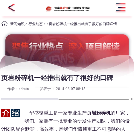
新闻知识
>
行业动态
> >页岩粉碎机一经推出就有了很好的口碑详情
页岩粉碎机一经推出就有了很好的口碑
作者：admin
发表于： 2014-08-07 08:15
华盛铭重工是一家专业生产
页岩粉碎机
的厂家，
我们厂家拥有一批专业的研发生产团队，我们的设
计团队配合默契，高效率，是我们华盛铭重工不可忽略的人