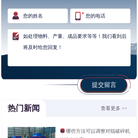
提交留言
热门新闻
查看更多 >>
哪些方法可以调整对辊破碎机