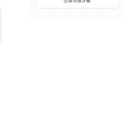
受煤坑狼牙破