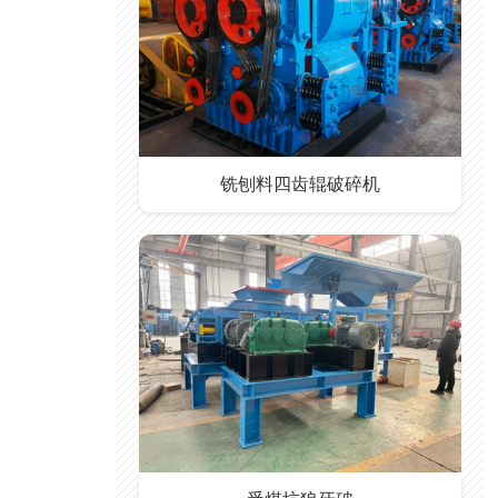
铣刨料四齿辊破碎机