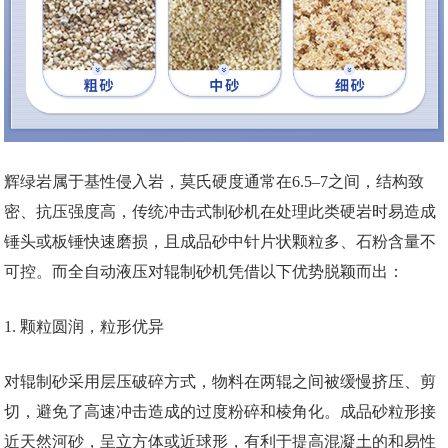
辉绿岩属于基性侵入岩，莫氏硬度通常在6.5–7之间，结构致
密、抗压强度高，传统冲击式制砂机在处理此类硬岩时易造成
锤头或板锤快速磨损，且成品砂中针片状颗粒多、石粉含量不
可控。而全自动液压对辊制砂机凭借以下优势脱颖而出：
1. 颗粒圆润，粒形优异
对辊制砂采用层压破碎方式，物料在两辊之间被缓慢挤压、剪
切，避免了高速冲击造成的过度粉碎和棱角化。成品砂粒形接
近天然河砂，呈立方体或近球形，有利于提高混凝土的和易性