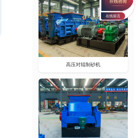
在线留言
高压对辊制砂机