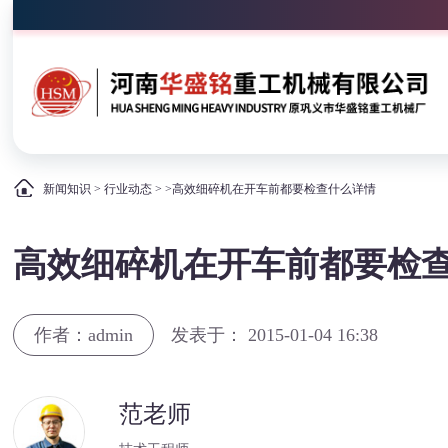
新闻知识
>
行业动态
> >高效细碎机在开车前都要检查什么详情
高效细碎机在开车前都要检
作者：admin
发表于： 2015-01-04 16:38
范老师