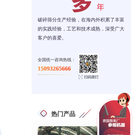
破碎筛分生产经验，在海内外积累了丰富
的实践经验，工艺和技术成熟，深受广大
客户的喜爱。
全国统一咨询热线：
15093265666
热门产品