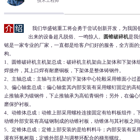
技术工程师
我们华盛铭重工将会勇于尝试创新开发，为我国
出来的设备超凡脱俗、一鸣惊人。
圆锥破碎机
是我
铭是一家专业的厂家，一直都是给客户们好的服务，全方面的
构。
1、圆锥破碎机主机架总成：破碎机主机架由上架体和下架体
焊接件，其上口焊有耐磨铜板，下架体是整体铸钢件。
2、主轴总成：主轴与主机架的下架体中心轮毅采用锥面小过
3、偏心轴套总成：偏心轴套其内部安装有采用螺钉固定的高
止推轴承为锻钢件，下止推轴承为高铅青铜件；另外，在偏心
磨保护衬板。
4、动锥体总成：动锥上部采用螺栓连接固定有给料板组件，
动锥外部安装有高锰钢制成的动锥衬板，动锥体与其衬板之间
5、定锥体总成：定锥上部安装的是给料料斗；内部安装有采
灌有环氧树脂；定锥外部是与调整环配合的梯形螺纹。