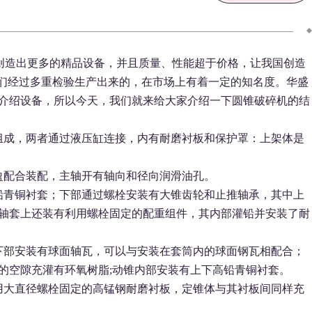
创造出更多的精品设备，并且质量、性能超于价格，让我国创造
们经过多重检验生产出来的，在市场上有着一定的知名度。华盛
介绍设备，所以今天，我们就来给大家介绍一下圆锥破碎机的结
组成，两者通过液压缸连接，内有耐磨衬板和保护罩：上架体是
盈配合装配，主轴开有轴向和径向润滑油孔。
铅青铜衬套；下部通过螺栓安装有大锥齿轮和止推轴承，其中上
轴套上还装有利用螺栓固定的配重组件，其内部灌铅并安装了耐
下部安装有球面轴瓦，可以与安装在套筒内的球面钢瓦相配合；
的空隙充灌有环氧树脂;动锥内部安装有上下高铅青铜衬套。
用大直径螺栓固定的高锰钢耐磨衬板，定锥体与其衬板间同样充