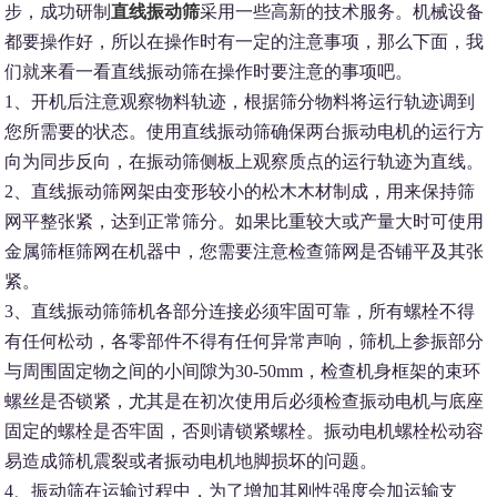
步，成功研制
直线振动筛
采用一些高新的技术服务。机械设备
都要操作好，所以在操作时有一定的注意事项，那么下面，我
们就来看一看直线振动筛在操作时要注意的事项吧。
1、开机后注意观察物料轨迹，根据筛分物料将运行轨迹调到
您所需要的状态。使用直线振动筛确保两台振动电机的运行方
向为同步反向，在振动筛侧板上观察质点的运行轨迹为直线。
2、直线振动筛网架由变形较小的松木木材制成，用来保持筛
网平整张紧，达到正常筛分。如果比重较大或产量大时可使用
金属筛框筛网在机器中，您需要注意检查筛网是否铺平及其张
紧。
3、直线振动筛筛机各部分连接必须牢固可靠，所有螺栓不得
有任何松动，各零部件不得有任何异常声响，筛机上参振部分
与周围固定物之间的小间隙为30-50mm，检查机身框架的束环
螺丝是否锁紧，尤其是在初次使用后必须检查振动电机与底座
固定的螺栓是否牢固，否则请锁紧螺栓。振动电机螺栓松动容
易造成筛机震裂或者振动电机地脚损坏的问题。
4、振动筛在运输过程中，为了增加其刚性强度会加运输支