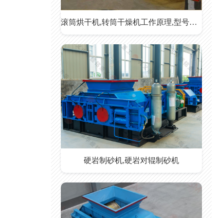
滚筒烘干机,转筒干燥机工作原理,型号参数
硬岩制砂机,硬岩对辊制砂机