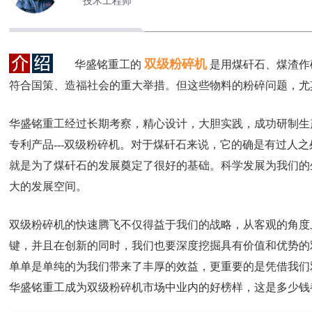
技术工程师
双级粉碎机
华盛铭重工的
是用煤矸石、煤渣作
符合国策、造福社会的重大举措。但这些物料的粉碎问题，尤
华盛铭重工经过长期考察，精心设计，大胆实践，成功研制生
专利产品---双级粉碎机。对于煤矸石来说，它的确是有过人
就是为了煤矸石的发展奠定了很好的基础。科学发展为我们的
大的发展空间。
双级粉碎机的快速腾飞不仅得益于我们的战略，从客观的角度
键，并且在创新的同时，我们也要深度挖掘具有价值和优势的
单单是单纯的为我们带来了丰厚的效益，更重要的是凭借我们
华盛铭重工成为双级粉碎机市场中业内的好榜样，这是多少钱