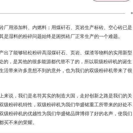
砖厂用添加料、内燃料；用煤矸石、页岩生产标砖、空心砖已是
其是湿料的粉碎问题始终是困扰砖厂正常生产的一个难题。
产出了能够轻松粉碎高湿煤矸石、页岩、煤渣等物料的实用新型
之处的，是其他的很多能源都代替不了的，所以双级粉碎机的诞生
生活带来许多意想不到的意外，也为我们的双级粉碎机带来了很
上来说，我们是名符其实的制造大国，走好创新之路是我们的关
双级粉碎机特性，双级粉碎机为我们华盛铭重工所带来的好处不
双级粉碎机的优越性为我们华盛铭品牌博得了好的名声，使我们
都买不来的荣耀。