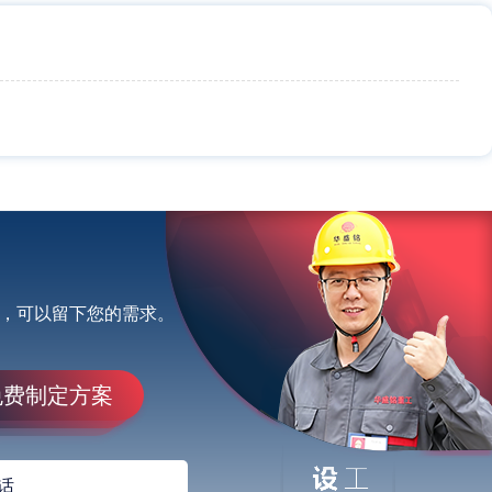
，可以留下您的需求。
免费制定方案